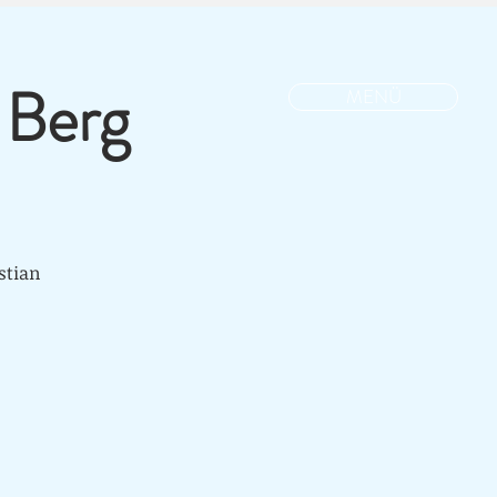
 Berg
MENÜ
stian