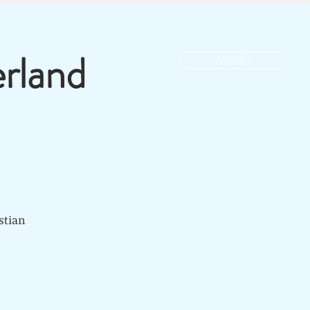
rland
MENÜ
stian