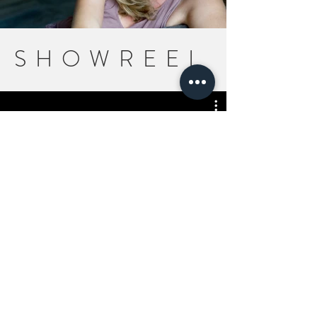
SHOWREEL
Showreel 2019
Jetzt ansehen
ABOUT ME