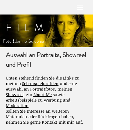
FILM
Foto©Janine Guldener
Auswahl an Portraits, Showreel
und Profil
Unten stehend
finden
Sie
die Links zu
meinen
Schauspielprofilen
und eine
Auswahl an
Portraitfotos,
meinen
Showreel,
ein
About Me
sowie
Arbeitsbeispiele zu
Werbung und
Moderation
Sollten Sie Interesse an weiteren
Materialen oder Rückfragen
haben,
nehmen Sie gerne Kontakt mit mir auf.